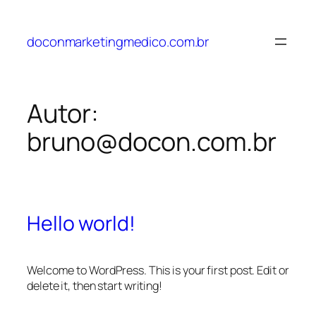
Pular
para
doconmarketingmedico.com.br
o
conteúdo
Autor:
bruno@docon.com.br
Hello world!
Welcome to WordPress. This is your first post. Edit or
delete it, then start writing!